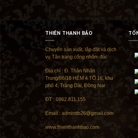
4.00
sao
THIÊN THANH BẢO
TỔ
Chuyên sản xuất, lắp đặt và dịch
vụ Tân trang cổng nhôm đúc
Địa chỉ : Đ. Thân Nhân
Trung/86/18 HẺM 4 TỔ 16, khu
phố 4, Trảng Dài, Đồng Nai
ĐT : 0962.811.155
Email : adminttb26@gmail.com
www.thienthanhbao.com