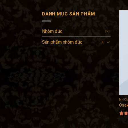
DANH MỤC SẢN PHẨM
Nhôm đúc
(59)
Sản phẩm nhôm đúc
(4)
NHÔ
Osak
$
29.
Đượ
xếp 