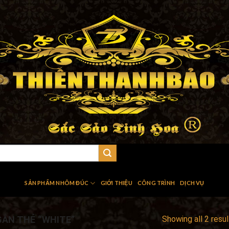
SẢN PHẨM NHÔM ĐÚC
GIỚI THIỆU
CÔNG TRÌNH
DỊCH VỤ
ẮN THẺ “WHITE”
Showing all 2 resul