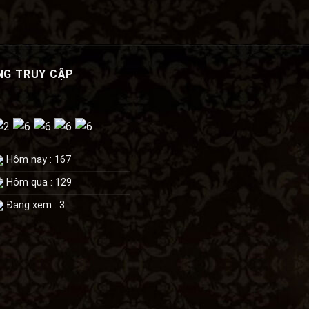
5
hạng
5.00
5 sao
NG TRUY CẬP
Hôm nay : 167
Hôm qua : 129
Đang xem : 3